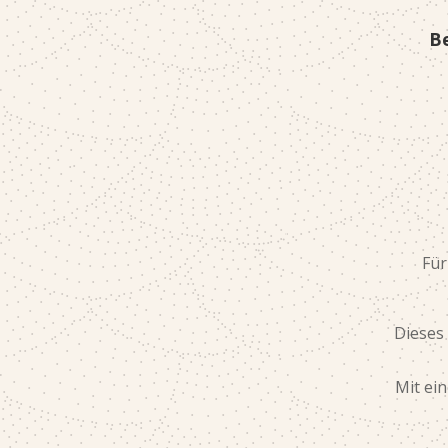
Be
Für
Dieses
Mit ei