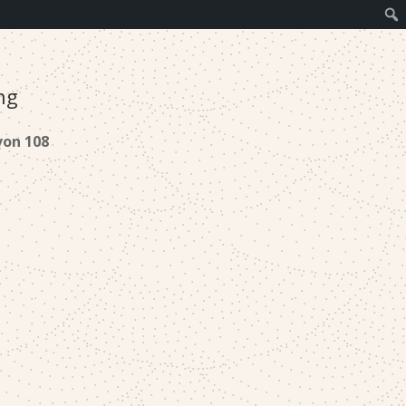
ng
von 108