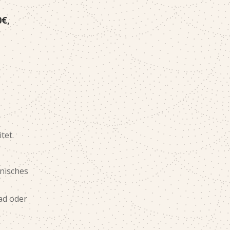
0€,
tet.
onisches
ad oder