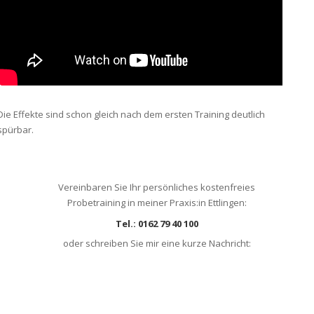
Die Effekte sind schon gleich nach dem ersten Training deutlich
spürbar.
Vereinbaren Sie Ihr persönliches kostenfreies
Probetraining in meiner Praxis:in Ettlingen:
Tel.: 0162 79 40 100
oder schreiben Sie mir eine kurze Nachricht: